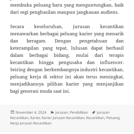
membuka peluang baru yang menguntungkan, baik
dari segi penghasilan maupun jangkauan audiens.
Secara keseluruhan, jurusan kecantikan
menawarkan berbagai peluang karier yang menarik
dan beragam. Dengan pengetahuan dan
keterampilan yang tepat, lulusan dapat berhasil
dalam berbagai bidang, mulai dari terapis
kecantikan hingga pengusaha dan influencer.
Seiring dengan berkembangnya industri kecantikan,
peluang kerja di sektor ini akan terus meningkat,
menjadikannya pilihan karier yang menjanjikan
bagi generasi muda saat ini.
Diposkan
Kategori
Tag
November 4, 2024
Jurusan
,
Pendidikan
Jurusan
pada
Kecantikan
,
Karier
,
Karier Jurusan Kecantikan
,
Kecantikan
,
Peluang
Kerja Jurusan Kecantikan