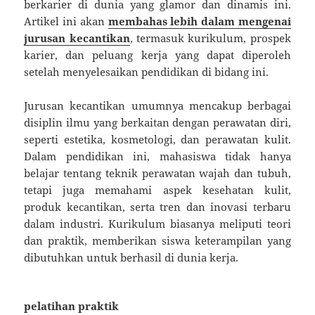
berkarier di dunia yang glamor dan dinamis ini.
Artikel ini akan
membahas lebih dalam mengenai
jurusan kecantikan
, termasuk kurikulum, prospek
karier, dan peluang kerja yang dapat diperoleh
setelah menyelesaikan pendidikan di bidang ini.
Jurusan kecantikan umumnya mencakup berbagai
disiplin ilmu yang berkaitan dengan perawatan diri,
seperti estetika, kosmetologi, dan perawatan kulit.
Dalam pendidikan ini, mahasiswa tidak hanya
belajar tentang teknik perawatan wajah dan tubuh,
tetapi juga memahami aspek kesehatan kulit,
produk kecantikan, serta tren dan inovasi terbaru
dalam industri. Kurikulum biasanya meliputi teori
dan praktik, memberikan siswa keterampilan yang
dibutuhkan untuk berhasil di dunia kerja.
pelatihan praktik