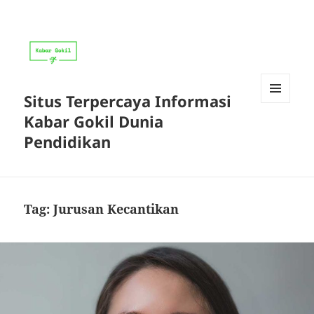
Situs Terpercaya Informasi
MENU
Kabar Gokil Dunia
DAN
WIDGET
Pendidikan
Tag:
Jurusan Kecantikan