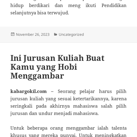
hidup berdikari dan meng ikuti Pendidikan
selanjutnya bisa terwujud.
Diposkan
Kategori
November 26, 2023
Uncategorized
pada
Ini Jurusan Kuliah Buat
Kamu yang Hobi
Menggambar
kabargokil.com –
Seorang pelajar harus pilih
jurusan kuliah yang sesuai ketertarikannya, karena
seringkali pada akhirnya mahasiswa salah pilih
jurusan dan undur menjadi mahasiswa.
Untuk beberapa orang menggambar ialah talenta
khusus yang mereka punyai. Untuk meningkatkan