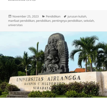
Diposkan
Kategori
Tag
November 25, 2023
Pendidikan
jurusan kuliah
,
pada
manfaat pendidikan
,
pendidikan
,
pentingnya pendidikan
,
sekolah
,
universitas