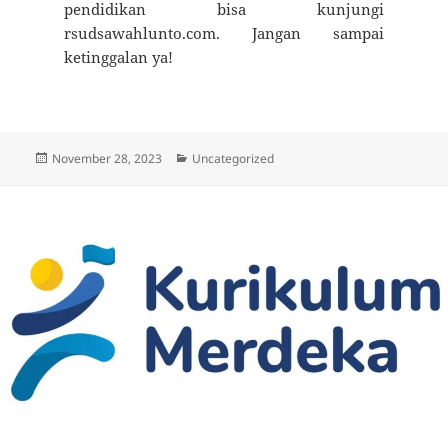
pendidikan bisa kunjungi
rsudsawahlunto.com. Jangan sampai
ketinggalan ya!
Diposkan
Kategori
November 28, 2023
Uncategorized
pada