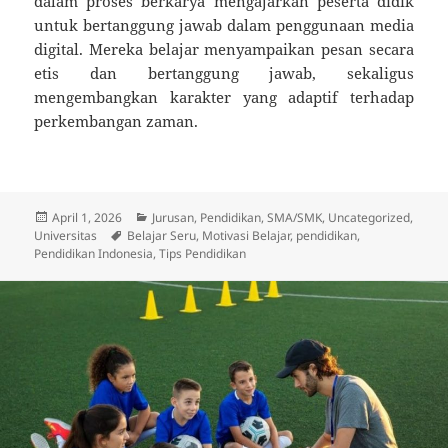
dalam proses berkarya mengajarkan peserta didik
untuk bertanggung jawab dalam penggunaan media
digital. Mereka belajar menyampaikan pesan secara
etis dan bertanggung jawab, sekaligus
mengembangkan karakter yang adaptif terhadap
perkembangan zaman.
Diposkan
Kategori
April 1, 2026
Jurusan
,
Pendidikan
,
SMA/SMK
,
Uncategorized
,
pada
Tag
Universitas
Belajar Seru
,
Motivasi Belajar
,
pendidikan
,
Pendidikan Indonesia
,
Tips Pendidikan