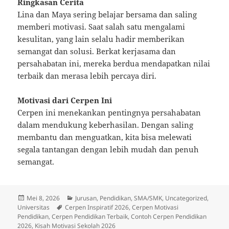
Ringkasan Cerita
Lina dan Maya sering belajar bersama dan saling
memberi motivasi. Saat salah satu mengalami
kesulitan, yang lain selalu hadir memberikan
semangat dan solusi. Berkat kerjasama dan
persahabatan ini, mereka berdua mendapatkan nilai
terbaik dan merasa lebih percaya diri.
Motivasi dari Cerpen Ini
Cerpen ini menekankan pentingnya persahabatan
dalam mendukung keberhasilan. Dengan saling
membantu dan menguatkan, kita bisa melewati
segala tantangan dengan lebih mudah dan penuh
semangat.
Diposkan
Kategori
Mei 8, 2026
Jurusan
,
Pendidikan
,
SMA/SMK
,
Uncategorized
,
pada
Tag
Universitas
Cerpen Inspiratif 2026
,
Cerpen Motivasi
Pendidikan
,
Cerpen Pendidikan Terbaik
,
Contoh Cerpen Pendidikan
2026
,
Kisah Motivasi Sekolah 2026