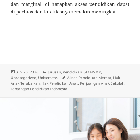
dan marginal, di harapkan akses pendidikan dapat
di perluas dan kualitasnya semakin meningkat.
Diposkan
Kategori
Juni 20, 2026
Jurusan
,
Pendidikan
,
SMA/SMK
,
pada
Tag
Uncategorized
,
Universitas
Akses Pendidikan Merata
,
Hak
Anak Terabaikan
,
Hak Pendidikan Anak
,
Perjuangan Anak Sekolah
,
Tantangan Pendidikan Indonesia