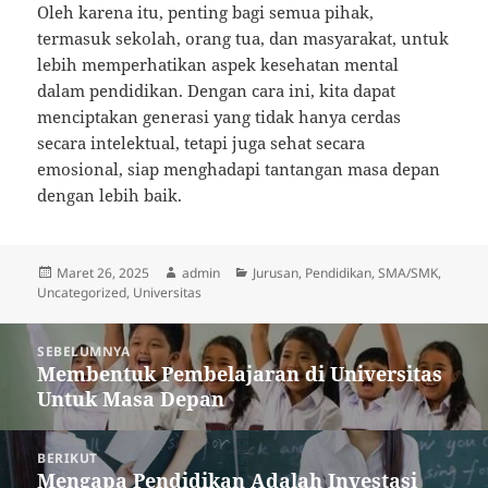
Oleh karena itu, penting bagi semua pihak,
termasuk sekolah, orang tua, dan masyarakat, untuk
lebih memperhatikan aspek kesehatan mental
dalam pendidikan. Dengan cara ini, kita dapat
menciptakan generasi yang tidak hanya cerdas
secara intelektual, tetapi juga sehat secara
emosional, siap menghadapi tantangan masa depan
dengan lebih baik.
Diposkan
Penulis
Kategori
Maret 26, 2025
admin
Jurusan
,
Pendidikan
,
SMA/SMK
,
pada
Uncategorized
,
Universitas
Navigasi
SEBELUMNYA
pos
Membentuk Pembelajaran di Universitas
Pos
Untuk Masa Depan
sebelumnya:
BERIKUT
Mengapa Pendidikan Adalah Investasi
Pos