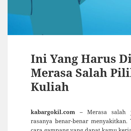
Ini Yang Harus D
Merasa Salah Pil
Kuliah
kabargokil.com –
Merasa salah 
rasanya benar-benar menyakitkan. T
cara gampang yang dapat kamu kerja